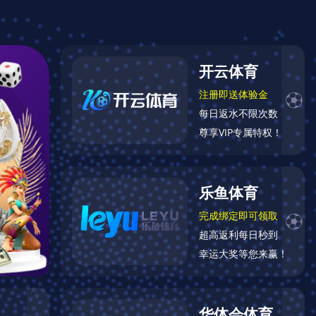
App
公司
体育
注册入口
简介
热讯