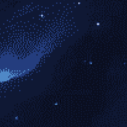
2026-07-29
21 次阅读
追梦少年团结一心U17男足晋级世少赛合影
2026-07-27
19 次阅读