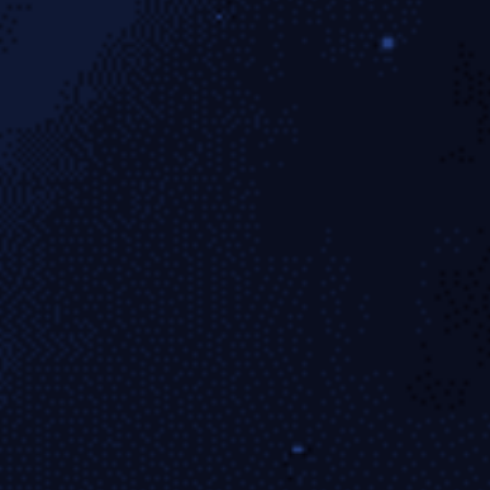
球商的深度与广度
徐正源期待夏训成果丰硕
2026-07-24
25 次阅读