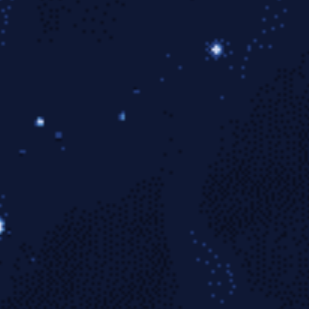
并赞扬22岁胡桑诺夫表现
帕尔默首发切尔西胜率仅2
2026-08-01
20 次阅读