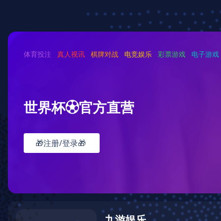
首页
体育头条