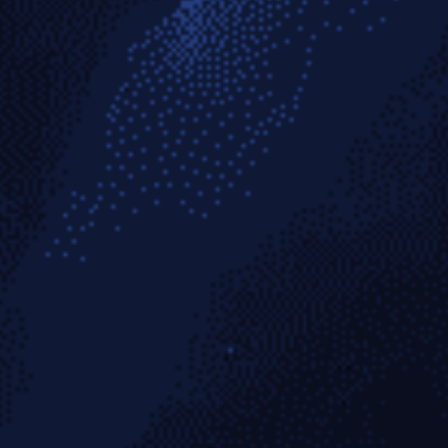
2026-07-28
18 次阅读
展现五星红旗荣耀
泰山主场大胜申花4-1终
2026-07-26
21 次阅读