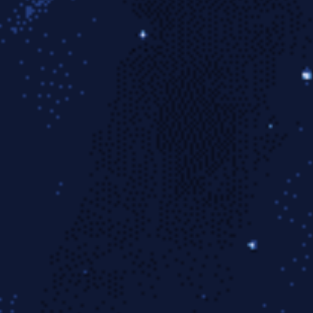
马竞精彩对决即将上演
纳斯赞埃奇库姆领袖气质
2026-08-03
13 次阅读