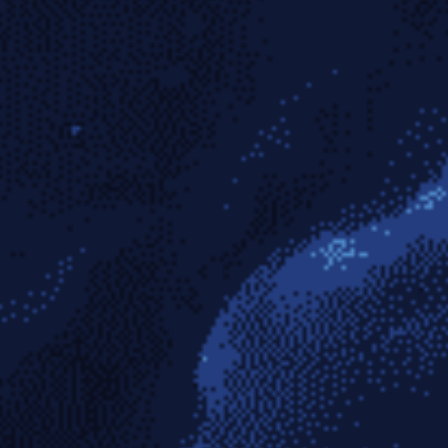
赛表现
国安火力全开张玉宁张稀
增
2026-07-30
25 次阅读
冠第四争夺中乙资格
科林斯年薪或达1600万