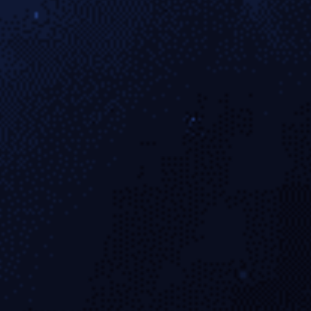
结近三年不胜纪录展现强大实力