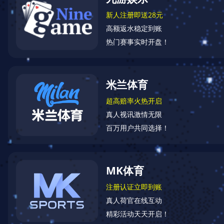
阿根廷队首战
在即将到来的比赛中
们的未来至关重要。
他的领袖风范。同时