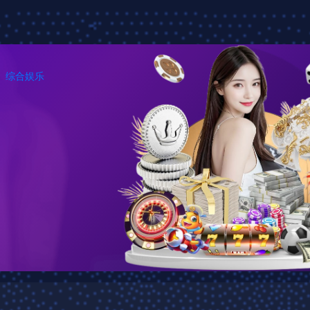
全天更新 ·
开
无论您身在何处，
开云在线入
观赛体验。
下载客户端
网页