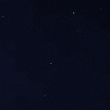
下一篇：
王大雷神勇扑救韦斯利头球险些破
4