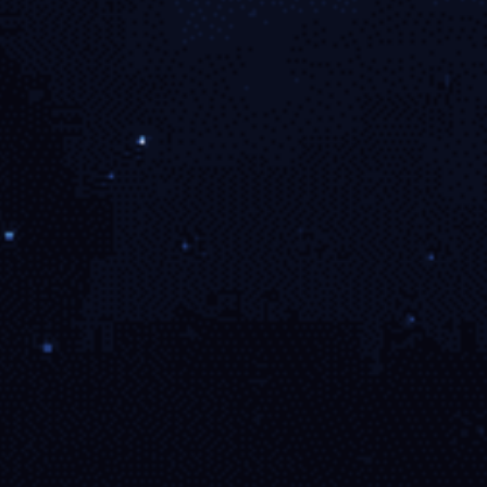
去年今日勇士通过四方交易成
欧冠半决
功引进
巴黎阿
2026-07-13
推荐
2026-08
推荐网站