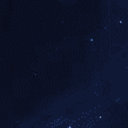
示自我的宝贵机会。
虽然年纪尚轻，但阿
帮助球队保持进攻流
威胁。
然而，对于这样一名
佳状态，将直接关系
排上场时间，让其逐
4、战术布
除了明星球员外，阿
教练组很可能会采用4
队既能兼顾进攻，又
同时，在团队协作方