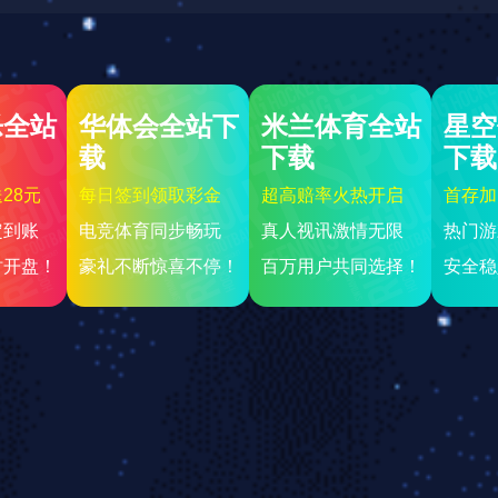
。此外，我们还将分析这支球队在战术安排、球员状态以及心理
而深入的解读。
核心领袖
人物，梅西无疑是全场焦点。他不仅是技术层面的顶尖球员，更
大赛中，梅西都肩负着巨大的压力，但他始终能够保持冷静，并
势。
特的创造力，他能够通过精准传球和个人突破撕开对方防线。尤
的位置为队友创造机会。此外，梅西丰富的大赛经验也令他在场
比赛梅西不仅要负责进攻，还将在组织进攻方面发挥重要作用。
，从而提升整体攻击效率。这无疑增加了他的责任，但也是他展
迪：后防基石