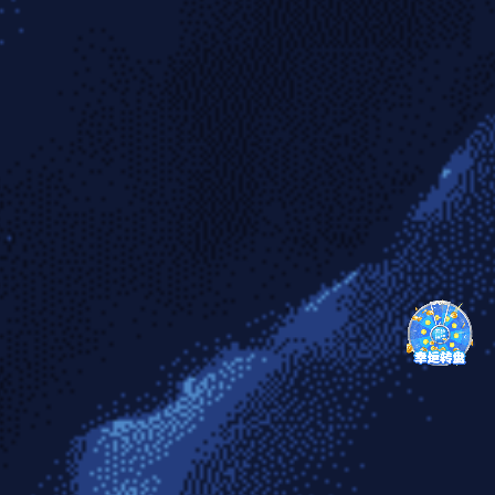
身体素质和丰富的比赛
担起拦截和清理球权的重
头球能力，这使得他成
者，通过长传寻找前场
并调动身边的小伙伴
决定整个后防线是否稳
敏锐的位置感，在近期
认可，更是给予了他展