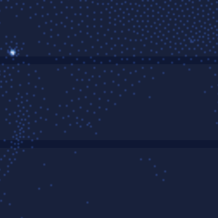
首发阵容揭秘梅西领衔奥塔门迪与阿
2026-06-21 17:21
59 次阅读
首页
/
体育热讯
，阿根廷队的首发阵容备受关注。作为现世界冠军，阿根廷队在
本文将详细揭秘阿根廷队首战的首发阵容，其中梅西作为球队的
，奥塔门迪与阿尔马达两位球员也将在比赛中同场竞技，他们的