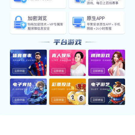
示自己的才能。这种积极态度为许多处于类似境遇的
年轻球员树立了榜样。
2、年轻球员发展环境分析
当今足球界，对年轻球员的发展环境影响深远。一方
面，大俱乐部由于拥有众多顶级明星球员，使得新人
的成长空间受到限制；另一方面，这些俱乐部也在积
极调整策略，以推动青年才俊的发展。因此，找到一
个既能提供比赛机会又能保证个人成长的平台显得尤
为重要。
近年来，越来越多的大俱乐部开始注重青训体系，但
如何将这些训练成果转化为一线队表现仍然是一个挑
战。对于像维特克这样的年轻球员而言，在低级别联
赛或其他球队中积累实战经验，可以帮助他们快速成