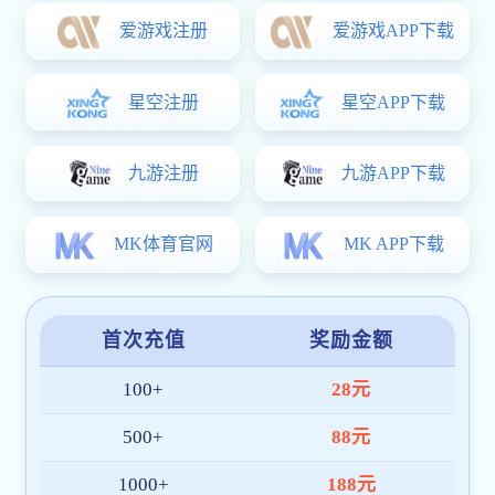
首页
/
体育热讯
在当前足球界，年轻球员的发展路径备受关注，尤其
是那些在大俱乐部中难以获得一线队机会的潜力新
星。切赫对维特克离开曼联寻求一线队机会的支持，
不仅体现了他对年轻球员未来发展的重视，也反映了
当今足球环境中对于人才培养的新理念。维特克作为
一名有潜力的年轻球员，在曼联面临竞争激烈的情况
下，选择寻找更多出场机会，是其职业生涯发展的重
要一步。在此背景下，本文将从切赫对维特克决定的
态度、年轻球员发展环境、维特克个人能力以及未来
可能的发展方向四个方面进行详细分析和探讨。
1、切赫对维特克决策的支持