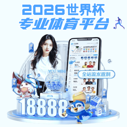
注册入口
全天更新 ·
开云在线入口
赛事实时同步
无论您身在何处，
开云在线入口APP
为您带来高
速、高清、稳定的观赛体验。
下载客户端
网页端访问